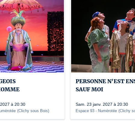
GEOIS
PERSONNE N'EST E
HOMME
SAUF MOI
 2027 à 20:30
Sam. 23 janv. 2027 à 20:30
umérotée
(
Clichy sous Bois
)
Espace 93 - Numérotée
(
Clichy s