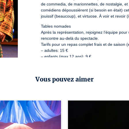
de commedia, de marionnettes, de nostalgie, et d’
comédiens dépoussièrent (si besoin en était) cet
jouissif (beaucoup), et virtuose. À voir et revoir 
Tables nomades

Après la représentation, rejoignez l’équipe pour 
rencontre au-delà du spectacle.

Tarifs pour un repas complet frais et de saison (e
– adultes: 15 €

– enfants (max 12 ans): 9 €
Numéro de licence : 1-1116453/3-1116454
Vous pouvez aimer